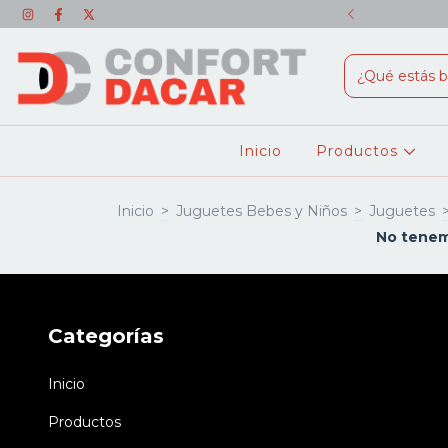
SONALES + ENVÍO GRATIS!!
Inicio
Productos
Inicio
>
Juguetes Bebes y Niños
>
Juguetes
No tenemo
Categorías
Inicio
Productos