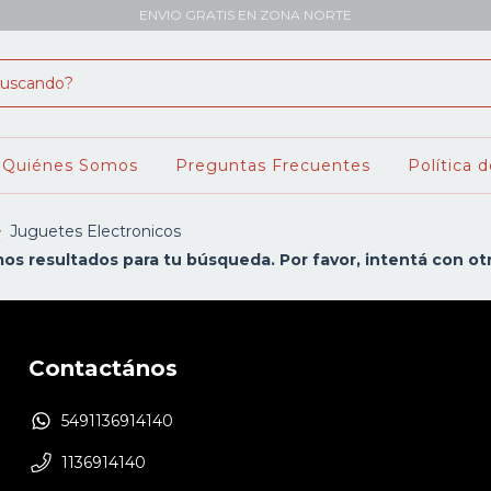
ENVIO GRATIS EN ZONA NORTE
Quiénes Somos
Preguntas Frecuentes
Política 
>
Juguetes Electronicos
s resultados para tu búsqueda. Por favor, intentá con otro
Contactános
5491136914140
1136914140