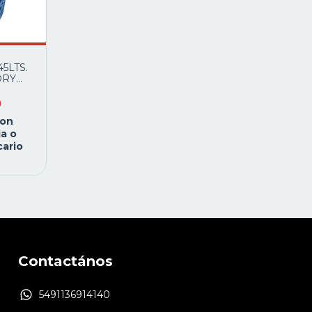
5LTS.
DRY
FE
9
on
a o
ario
Contactános
5491136914140