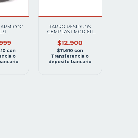
MARMICOC
TARRO RESIDUOS
L31
GEMPLAST MOD-611
ERENTE
VAIVEN
S NEGRO
.999
$12.900
M.
,10
con
$11.610
con
encia o
Transferencia o
bancario
depósito bancario