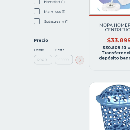
Homefort (1)
Marmicoc (1)
Sodastream (1)
MOPA HOMEF
CENTRIFU
COMPACT
5LTS.ESCURRID
$33.89
Precio
ACERO C/DISP
$30.509,10
Desde
Hasta
Transferenci
depósito banc