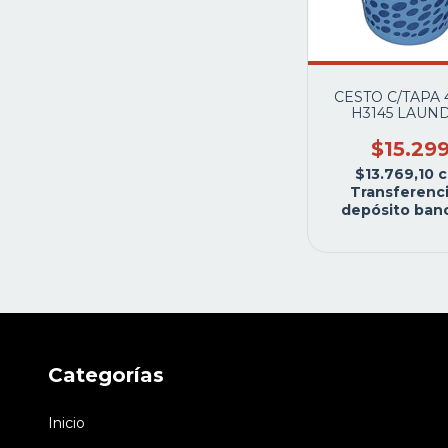
CESTO C/TAPA 4
H3145 LAUN
GARDENLI
$15.29
$13.769,10
c
Transferenci
depósito banc
Categorías
Inicio