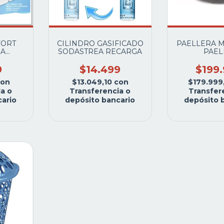
ORT
CILINDRO GASIFICADO
PAELLERA 
GA
SODASTREA RECARGA
PAEL
A
ANTIADH
OR DE
MULTICAPA
9
$14.499
$199
ENSER
31C
con
$13.049,10
con
$179.999
a o
Transferencia o
Transfer
ario
depósito bancario
depósito 