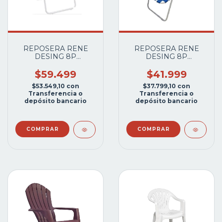
REPOSERA RENE
REPOSERA RENE
DESING 8P
DESING 8P
PLEGLABLE APOY
PLEGLABLE APOY
BRAZO CAÑO
BRAZO CAÑO ACERO
$59.499
$41.999
ALUMINIO
VS.COLORES
$53.549,10
con
$37.799,10
con
VS.COLORES
Transferencia o
Transferencia o
depósito bancario
depósito bancario