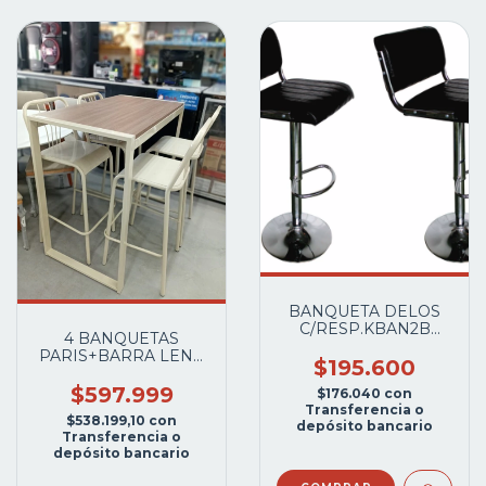
BANQUETA DELOS
C/RESP.KBAN2B
4 BANQUETAS
C/NEGRO
PARIS+BARRA LENA
$195.600
1.10X0.65MTS.METAL
FRANCH CAÑO GRIS
$597.999
$176.040
con
ALUMINIO
Transferencia o
$538.199,10
con
depósito bancario
Transferencia o
depósito bancario