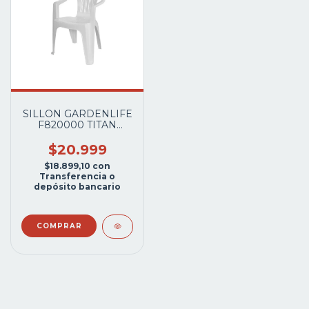
SILLON GARDENLIFE
F820000 TITAN
BLANCO APILABLE
C/AP.BRAZO
$20.999
$18.899,10
con
Transferencia o
depósito bancario