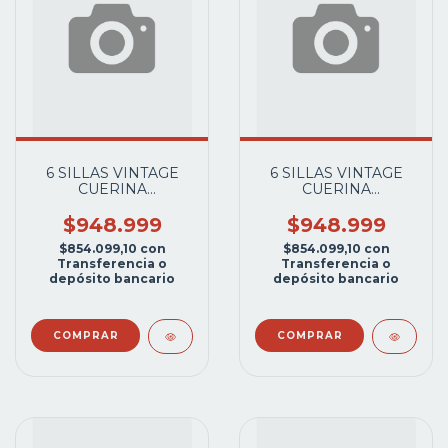
6 SILLAS VINTAGE
6 SILLAS VINTAGE
CUERINA
CUERINA
ROJO/BLANCO+MESA
NEGRO/BLANCO+MESA
VINTAGE METAL
VINTAGE METAL
$948.999
$948.999
FRANCH CAÑO GRIS
FRANCH CAÑO GRIS
$854.099,10
con
$854.099,10
con
ALUMINIO
ALUMINIO
Transferencia o
Transferencia o
depósito bancario
depósito bancario