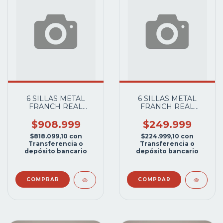
6 SILLAS METAL
6 SILLAS METAL
FRANCH REAL
FRANCH REAL
CUERINA
CHENILLE
CRUDO+MESA
ARENA+MESA
$908.999
$249.999
ALCARA 1.5X0.8MTS.
ALCARA 1.5X0.8MTS.
$818.099,10
con
$224.999,10
con
CAÑO ALUMINIO
CAÑO ALUMINIO
Transferencia o
Transferencia o
depósito bancario
depósito bancario