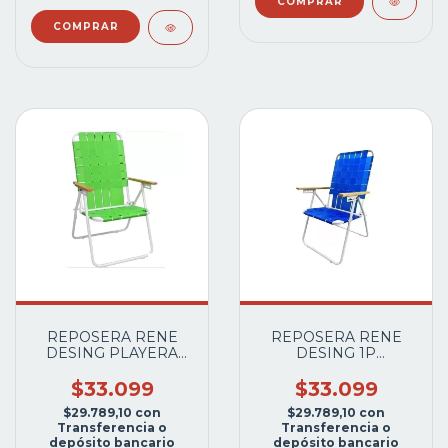
REPOSERA RENE
REPOSERA RENE
DESING PLAYERA
DESING 1P
APOY BRAZO CAÑO
PLEGLABLE APOY
BLANCO
BRAZO CAÑO
$33.099
$33.099
VS.COLORES
BLANCO
$29.789,10
con
$29.789,10
con
VS.COLORES
Transferencia o
Transferencia o
depósito bancario
depósito bancario