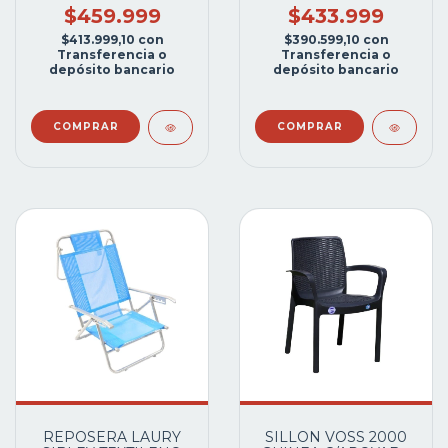
S/TAPA C/TEJUELAS
S/TAPA C/TEJUELAS
$459.999
$433.999
REFRACT.EN PISO Y
REF EN PISO
$413.999,10
con
$390.599,10
con
PARED
Transferencia o
Transferencia o
depósito bancario
depósito bancario
REPOSERA LAURY
SILLON VOSS 2000