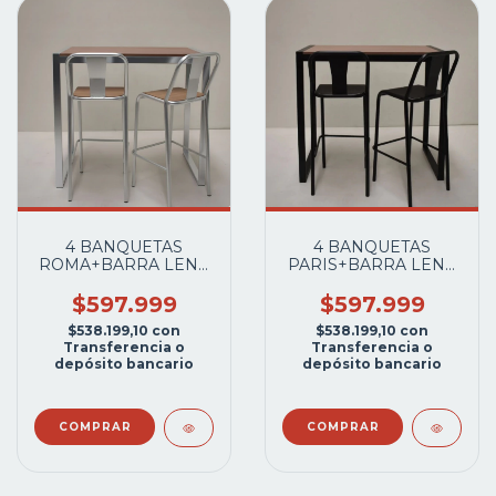
4 BANQUETAS
4 BANQUETAS
ROMA+BARRA LENA
PARIS+BARRA LENA
METAL FRANCH GRIS
1.10X0.65MTS.METAL
PLATA
FRANCH CAÑO
$597.999
$597.999
NEGRO MATE
$538.199,10
con
$538.199,10
con
Transferencia o
Transferencia o
depósito bancario
depósito bancario