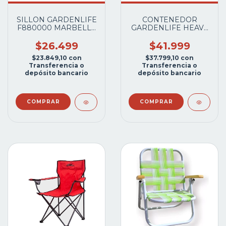
SILLON GARDENLIFE
CONTENEDOR
F880000 MARBELLA
GARDENLIFE HEAVY
BLANCO APILABLE
BOX 95 LTS CBS135-01
C/AP.BRAZO
C/RUEDAS
$26.499
$41.999
$23.849,10
con
$37.799,10
con
Transferencia o
Transferencia o
depósito bancario
depósito bancario