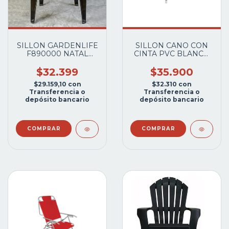
SILLON GARDENLIFE
SILLON CANO CON
F890000 NATAL
CINTA PVC BLANCO
C/AP.BR. APILABLE
APILABLE
NEGRO
$32.399
$35.900
$29.159,10
con
$32.310
con
Transferencia o
Transferencia o
depósito bancario
depósito bancario