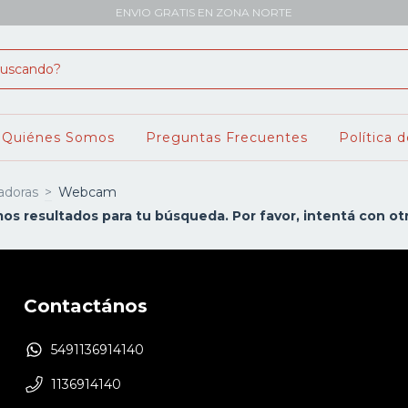
ENVIO GRATIS EN ZONA NORTE
Quiénes Somos
Preguntas Frecuentes
Política 
adoras
>
Webcam
s resultados para tu búsqueda. Por favor, intentá con otro
Contactános
5491136914140
1136914140