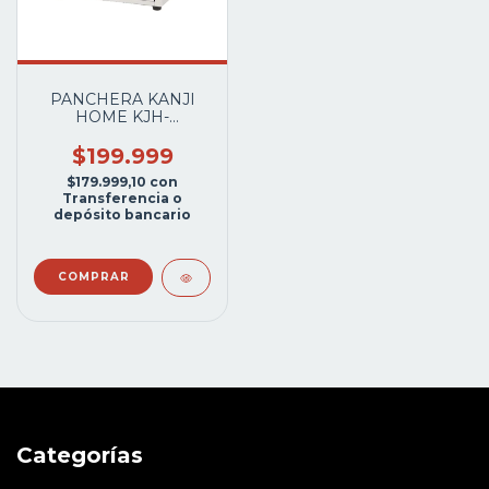
PANCHERA KANJI
HOME KJH-
HMXCCP001
ELECTRICA
$199.999
C/CALIENTA PAN
$179.999,10
con
Transferencia o
depósito bancario
Categorías