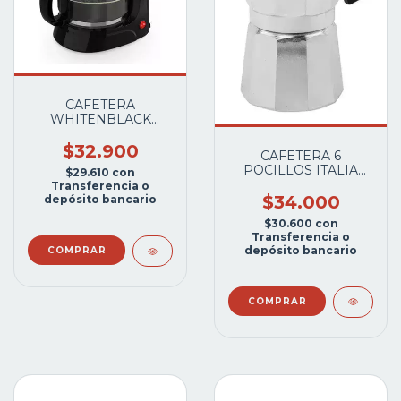
CAFETERA
WHITENBLACK
WBACWB02 FILTRO
1.5L 800W.
$32.900
CAFETERA 6
POCILLOS ITALIA
$29.610
con
EXPRESO
Transferencia o
HORNALLA
$34.000
depósito bancario
$30.600
con
Transferencia o
depósito bancario