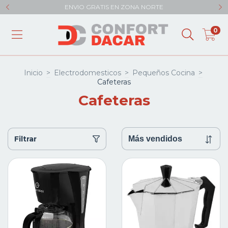
ENVIO GRATIS EN ZONA NORTE
0
Inicio
>
Electrodomesticos
>
Pequeños Cocina
>
Cafeteras
Cafeteras
Filtrar