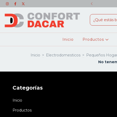
SONALES + ENVÍO GRATIS!!
Inicio
Productos
Inicio
>
Electrodomesticos
>
Pequeños Hoga
No tenemo
Categorías
Inicio
Productos