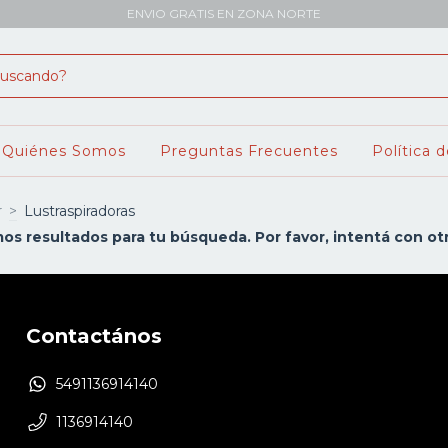
ENVIO GRATIS EN ZONA NORTE
Quiénes Somos
Preguntas Frecuentes
Política 
r
>
Lustraspiradoras
s resultados para tu búsqueda. Por favor, intentá con otro
Contactános
5491136914140
1136914140