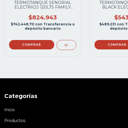
TERMOTANQUE SENORIAL
TERMOTANQU
ELECTRICO 120LTS FAMILY
BLACK ELEC
ALT.REC.C.SUPERIOR
60LTS.
P/APOYAR 330011
$824.943
$543
$742.448,70
con
Transferencia o
$489.231
con
T
depósito bancario
depósito
COMPRAR
COMPRAR
Categorías
Inicio
Productos