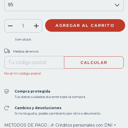
5
en stock
CAMBIAR CP
Entregas para el CP:
Medios de envío
CALCULAR
No sé mi código postal
Compra protegida
Tus datos cuidados durante toda la compra.
Cambios y devoluciones
Si no te gusta, podés cambiarlo por otro o devolverlo.
METODOS DE PAGO : 🎉 Créditos personales con DNI +